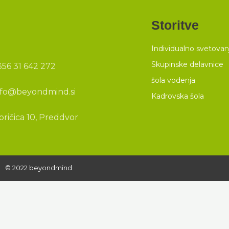
Storitve
Individualno svetovan
Skupinske delavnice
356 31 642 272
šola vodenja
nfo@beyondmind.si
Kadrovska šola
oričica 10, Preddvor
© 2022 beyondmind