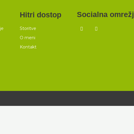
Socialna omrež
Hitri dostop
je
Storitve
O meni
Kontakt